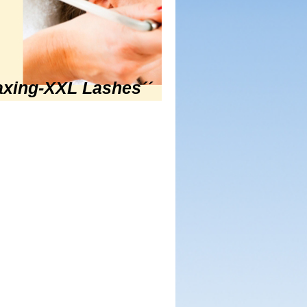
axing-XXL Lashes´´