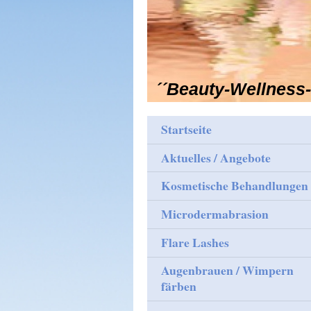
´´Beauty-Wellness
Startseite
Aktuelles / Angebote
Kosmetische Behandlungen
Microdermabrasion
Flare Lashes
Augenbrauen / Wimpern
färben